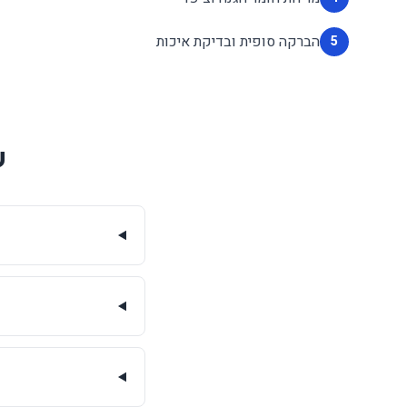
הברקה סופית ובדיקת איכות
5
ש