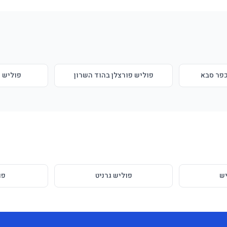
כפר סבא
פוליש פורצלן בהוד השרון
פוליש פ
ש
פוליש גרניט
פו