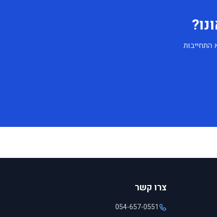
נו?
א התחייבות
צרו קשר
054-657-0551