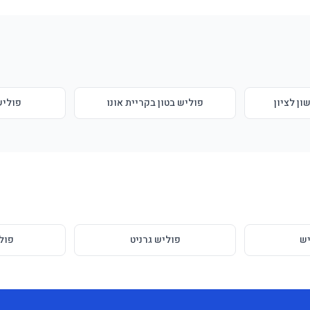
ון לציון
פוליש בטון בקריית אונו
פוליש
ש
פוליש גרניט
פול