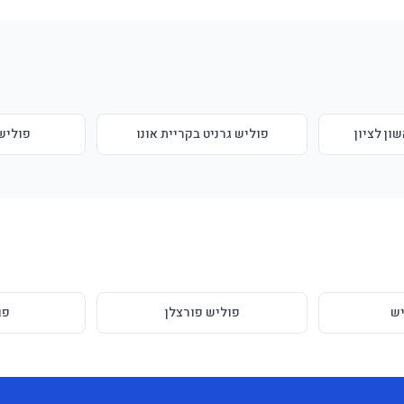
ון לציון
פוליש גרניט בקריית אונו
פוליש 
ש
פוליש פורצלן
פו