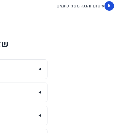
איטום והגנה מפני כתמים
5
שא