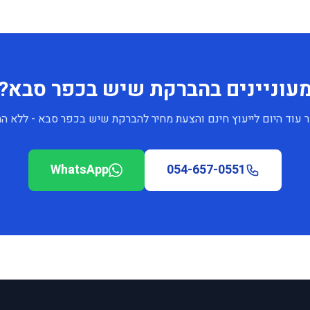
עוניינים בהברקת שיש בכפר סבא?
 עוד היום לייעוץ חינם והצעת מחיר להברקת שיש בכפר סבא - ללא הת
WhatsApp
054-657-0551