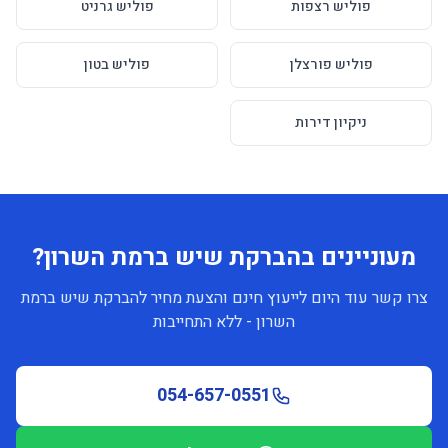
פוליש רצפות
פוליש גרניט
פוליש פורצלן
פוליש בטון
ניקיון דירות
מעוניינים בהברקת שיש ברמת השרון?
צרו קשר עוד היום לייעוץ חינם והצעת מחיר להברקת שיש ברמת
השרון - ללא התחייבות
054-657-0551