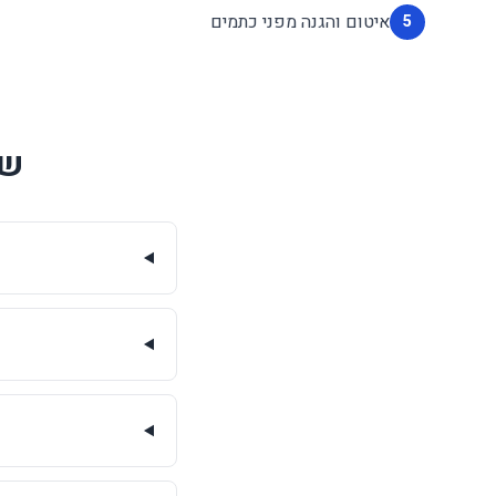
איטום והגנה מפני כתמים
5
שא