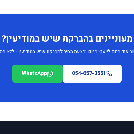
מעוניינים בהברקת שיש במודיעין?
ר עוד היום לייעוץ חינם והצעת מחיר להברקת שיש במודיעין - ללא התח
WhatsApp
054-657-0551