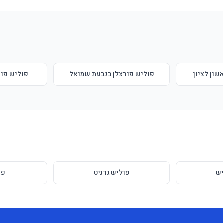
שון לציון
פוליש פורצלן בגבעת שמואל
פוליש פור
ש
פוליש גרניט
פו