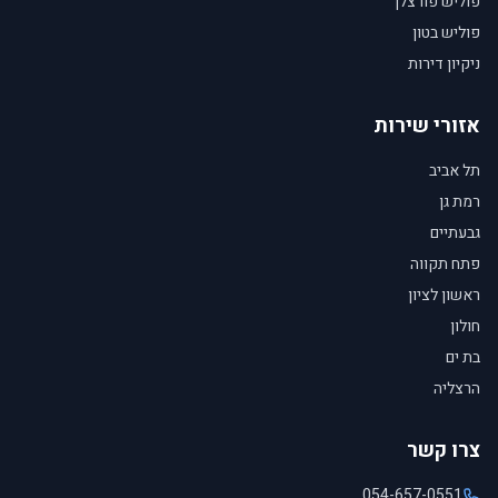
פוליש פורצלן
פוליש בטון
ניקיון דירות
אזורי שירות
תל אביב
רמת גן
גבעתיים
פתח תקווה
ראשון לציון
חולון
בת ים
הרצליה
צרו קשר
054-657-0551