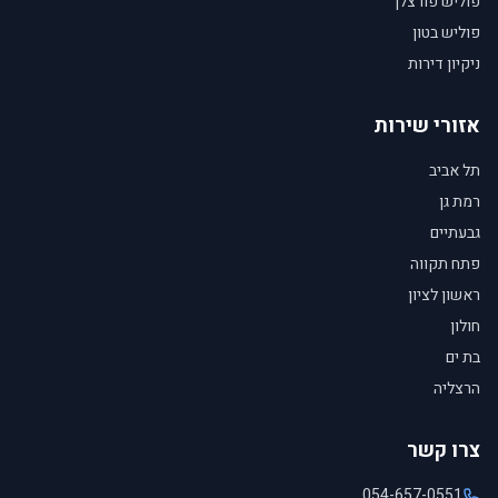
פוליש פורצלן
פוליש בטון
ניקיון דירות
אזורי שירות
תל אביב
רמת גן
גבעתיים
פתח תקווה
ראשון לציון
חולון
בת ים
הרצליה
צרו קשר
054-657-0551