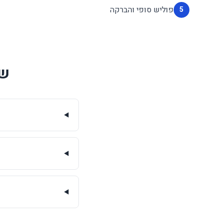
פוליש סופי והברקה
5
שא