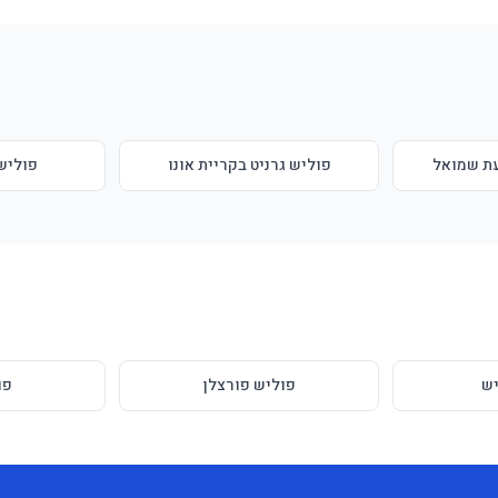
עת שמואל
פוליש גרניט בקריית אונו
פוליש 
ש
פוליש פורצלן
פו