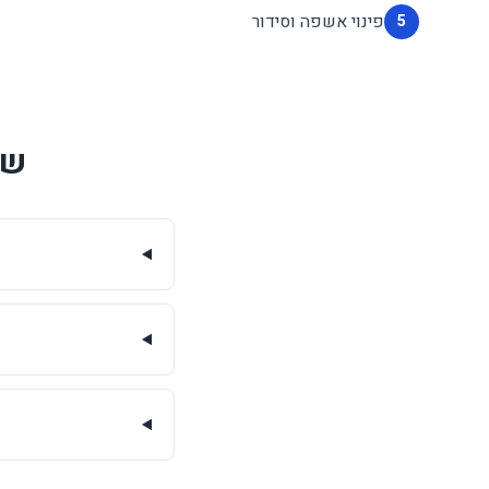
פינוי אשפה וסידור
5
שא